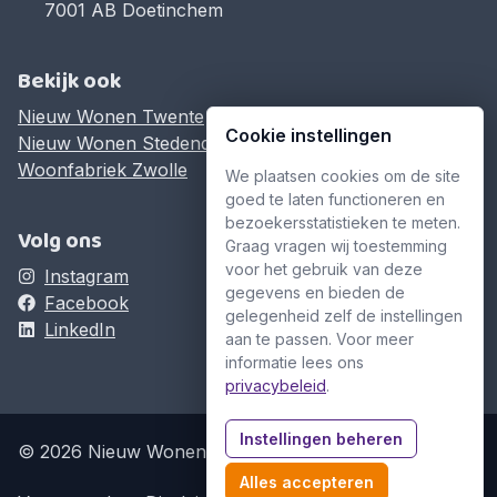
7001 AB Doetinchem
Bekijk ook
Nieuw Wonen Twente
Cookie instellingen
Nieuw Wonen Stedendriehoek
Woonfabriek Zwolle
We plaatsen cookies om de site
goed te laten functioneren en
bezoekersstatistieken te meten.
Volg ons
Graag vragen wij toestemming
voor het gebruik van deze
Instagram
gegevens en bieden de
Facebook
gelegenheid zelf de instellingen
LinkedIn
aan te passen. Voor meer
informatie lees ons
privacybeleid
.
Instellingen beheren
© 2026 Nieuw Wonen Achterhoek
Alles accepteren