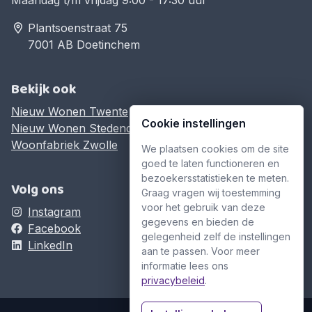
Maandag t/m vrijdag 9:00 - 17:30 uur
Plantsoenstraat 75
7001 AB Doetinchem
Bekijk ook
Nieuw Wonen Twente
Cookie instellingen
Nieuw Wonen Stedendriehoek
Woonfabriek Zwolle
We plaatsen cookies om de site
goed te laten functioneren en
bezoekersstatistieken te meten.
Volg ons
Graag vragen wij toestemming
voor het gebruik van deze
Instagram
gegevens en bieden de
Facebook
gelegenheid zelf de instellingen
LinkedIn
aan te passen. Voor meer
informatie lees ons
privacybeleid
.