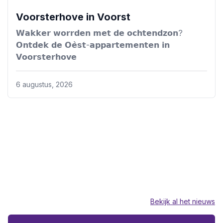
Voorsterhove in Voorst
Lees dit bericht
𝗪𝗮𝗸𝗸𝗲𝗿 𝘄𝗼𝗿𝗿𝗱𝗲𝗻 𝗺𝗲𝘁 𝗱𝗲 𝗼𝗰𝗵𝘁𝗲𝗻𝗱𝘇𝗼𝗻?
𝗢𝗻𝘁𝗱𝗲𝗸 𝗱𝗲 𝗢𝗲̀𝘀𝘁-𝗮𝗽𝗽𝗮𝗿𝘁𝗲𝗺𝗲𝗻𝘁𝗲𝗻 𝗶𝗻
𝗩𝗼𝗼𝗿𝘀𝘁𝗲𝗿𝗵𝗼𝘃𝗲
6 augustus, 2026
Bekijk al het nieuws