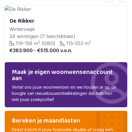
De Rikker
Winterswijk
34 woningen (7 beschikbaar)
2
2
119-156 m
(GBO)
115-553 m
€383.900 - €515.000 v.o.n.
Maak je eigen woonwensenaccount
aan
Vertel ons jouw woonwensen en we houden je op de
hoogte van nieuwbouwontwikkelingen die matchen
met jouw zoekprofiel!
Bereken je maandlasten
Direct inzicht in jouw financiële situatie of vraag een