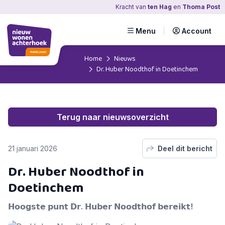
Kracht
van
ten Hag
en
Thoma Post
Menu
Account
Home
Nieuws
Dr. Huber Noodthof in Doetinchem
Terug naar nieuwsoverzicht
21 januari 2026
Deel dit bericht
Dr. Huber Noodthof in
Doetinchem
𝗛𝗼𝗼𝗴𝘀𝘁𝗲 𝗽𝘂𝗻𝘁 𝗗𝗿. 𝗛𝘂𝗯𝗲𝗿 𝗡𝗼𝗼𝗱𝘁𝗵𝗼𝗳 𝗯𝗲𝗿𝗲𝗶𝗸𝘁!