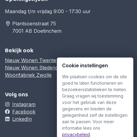
Maandag t/m vrijdag 9:00 - 17:30 uur
Plantsoenstraat 75
7001 AB Doetinchem
Bekijk ook
Nieuw Wonen Twente
Cookie instellingen
Nieuw Wonen Stedendriehoek
Woonfabriek Zwolle
We plaatsen cookies om de site
goed te laten functioneren en
bezoekersstatistieken te meten.
Volg ons
Graag vragen wij toestemming
voor het gebruik van deze
Instagram
gegevens en bieden de
Facebook
gelegenheid zelf de instellingen
LinkedIn
aan te passen. Voor meer
informatie lees ons
privacybeleid
.